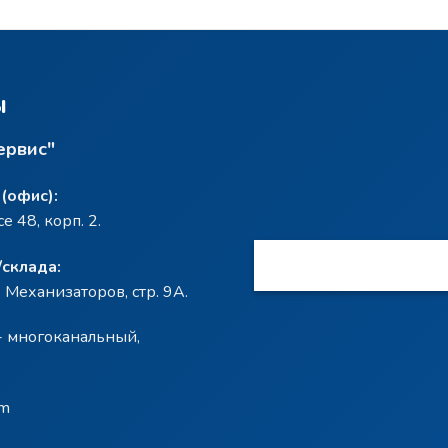
ы
ервис"
(офис):
 48, корп. 2.
склада:
. Механизаторов, стр. 9А.
- многоканальный,
om